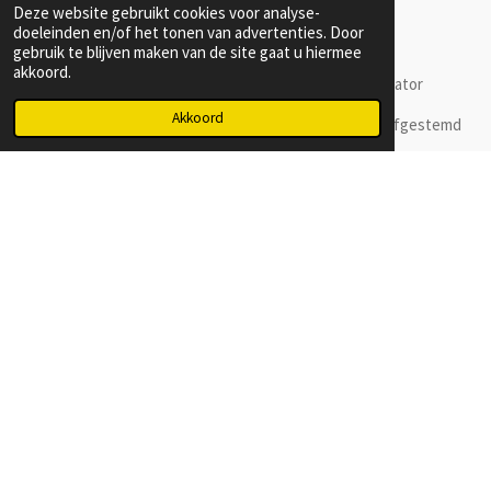
Industriële installaties
Deze website gebruikt cookies voor analyse-
doeleinden en/of het tonen van advertenties. Door
Recyclage- en breekinstallaties
gebruik te blijven maken van de site gaat u hiermee
Piekshaving en noodstroom
akkoord.
Combinatie met netstroom, zonnepanelen of generator
Akkoord
Dankzij de
modulaire opbouw
kunnen de pakketten afgestemd
worden op uw energiebehoefte.