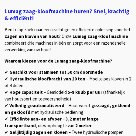
Lumag zaag-kloofmachine huren? Snel, krachtig
& efficiënt!
Bent u op zoek naar een krachtige en efficiënte oplossing voor het
zagen en kloven van hout
? Onze
Lumag zaag-kloofmachine
combineert drie machines in één en zorgt voor een razendsnelle
verwerking van uw hout!
Waarom kiezen voor de Lumag zaag-kloofmachine?
✔
Geschikt voor stammen tot 50 cm doorsnede
✔
Hydraulische kloofkracht van 20 ton
– Moeiteloos kloven in 2
of 4 delen
✔
Hoge capaciteit
– Gemiddeld
5-8 kuub per uur
(afhankelijk
van houtsoort en toevoersnelheid)
✔
Volledig geautomatiseerd
– Hout wordt
gezaagd, geklemd
en gekloofd
met hydraulische bediening
✔
Efficiënte aan- en afvoer
–
3,2 meter lange
transportband
, uitworphoogte van
2 meter
✔
Gelijktijdig zagen en kloven
– Twee hydraulische pompen