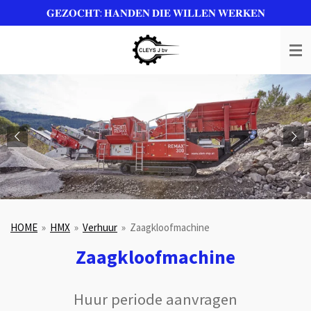
𝐆𝐄𝐙𝐎𝐂𝐇𝐓: 𝐇𝐀𝐍𝐃𝐄𝐍 𝐃𝐈𝐄 𝐖𝐈𝐋𝐋𝐄𝐍 𝐖𝐄𝐑𝐊𝐄𝐍
Ga
direct
naar
de
hoofdinhoud
HOME
»
HMX
»
Verhuur
»
Zaagkloofmachine
Zaagkloofmachine
Huur periode aanvragen