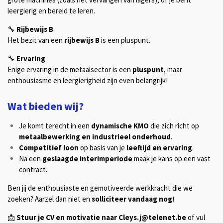
leergierig en bereid te leren.
🔧
Rijbewijs B
Het bezit van een
rijbewijs B
is een pluspunt.
🔧
Ervaring
Enige ervaring in de metaalsector is een
pluspunt
, maar
enthousiasme en leergierigheid zijn even belangrijk!
Wat bieden wij?
Je komt terecht in een
dynamische KMO
die zich richt op
metaalbewerking en industrieel onderhoud
.
Competitief loon
op basis van je
leeftijd en ervaring
.
Na een
geslaagde interimperiode
maak je kans op een vast
contract.
Ben jij de enthousiaste en gemotiveerde werkkracht die we
zoeken? Aarzel dan niet en
solliciteer vandaag nog!
📩
Stuur je CV en motivatie naar Cleys.j@telenet.be
of vul