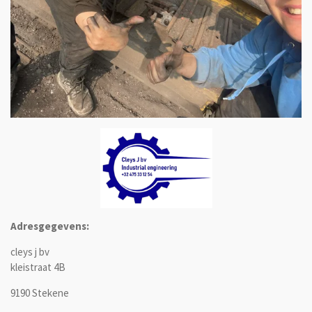
Adresgegevens:
cleys j bv
kleistraat 4B
9190 Stekene