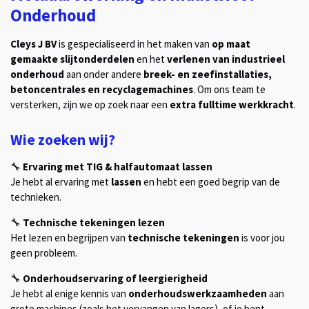
Onderhoud
Cleys J BV
is gespecialiseerd in het maken van
op maat
gemaakte slijtonderdelen
en het
verlenen van industrieel
onderhoud
aan onder andere
breek- en zeefinstallaties,
betoncentrales en recyclagemachines
. Om ons team te
versterken, zijn we op zoek naar een
extra fulltime werkkracht
.
Wie zoeken wij?
🔧
Ervaring met TIG & halfautomaat lassen
Je hebt al ervaring met
lassen
en hebt een goed begrip van de
technieken.
🔧
Technische tekeningen lezen
Het lezen en begrijpen van
technische tekeningen
is voor jou
geen probleem.
🔧
Onderhoudservaring of leergierigheid
Je hebt al enige kennis van
onderhoudswerkzaamheden
aan
grote machines (zoals het vervangen van lagers), of je bent