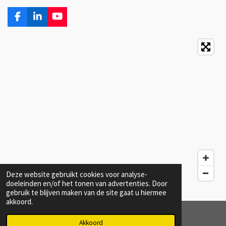
F
L
Y
a
i
o
c
n
u
e
k
T
b
e
u
o
d
b
o
I
e
k
n
Deze website gebruikt cookies voor analyse-
doeleinden en/of het tonen van advertenties. Door
gebruik te blijven maken van de site gaat u hiermee
akkoord.
Akkoord