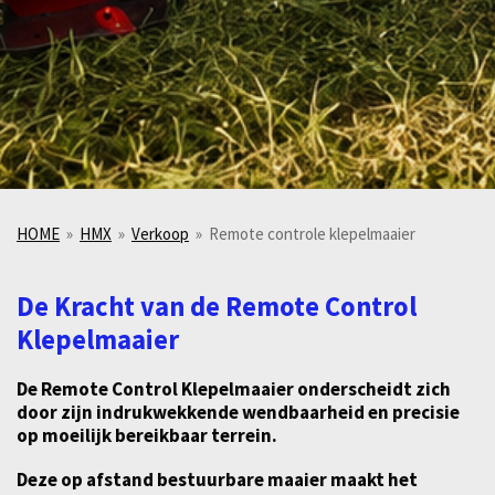
HOME
»
HMX
»
Verkoop
»
Remote controle klepelmaaier
De Kracht van de
Remote Control
Klepelmaaier
De
Remote Control Klepelmaaier
onderscheidt zich
door zijn
indrukwekkende wendbaarheid en precisie
op moeilijk bereikbaar terrein.
Deze op afstand bestuurbare maaier maakt het