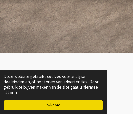
Specificaties
Deze website gebruikt cookies voor analyse-
doeleinden en/of het tonen van advertenties. Door
Werkbreedte 80 cm of 100 cm
gebruik te blijven maken van de site gaat u hiermee
akkoord.
Maaihoogte 20 - 200 mm
Akkoord
Snelheid 5 km/u
Werkhelling Tot 30°